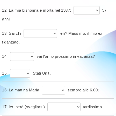
12. La mia bisnonna è morta nel 1987:
97
anni.
13. Sai chi
ieri? Massimo, il mio ex
fidanzato.
14.
vai l'anno prossimo in vacanza?
15.
Stati Uniti.
16. La mattina Maria
sempre alle 6.00;
17. ieri però (svegliarsi)
tardissimo.